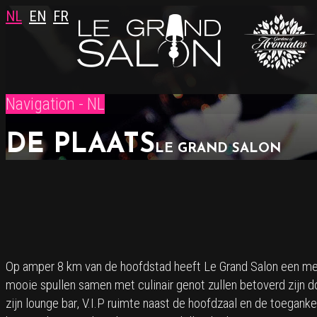
NL
EN
FR
Navigation - NL
DE PLAATS
LE GRAND SALON
Op amper 8 km van de hoofdstad heeft Le Grand Salon een me
mooie spullen samen met culinair genot zullen betoverd zijn d
zijn lounge bar, V.I.P ruimte naast de hoofdzaal en de toegan